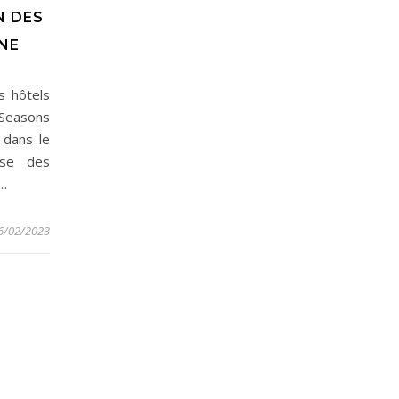
N DES
NE
s hôtels
 Seasons
 dans le
ose des
s…
6/02/2023