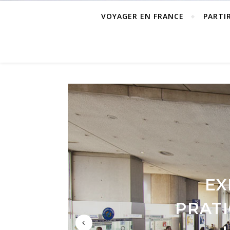
VOYAGER EN FRANCE
PARTI
EX
MON 
CHOIS
PRAT