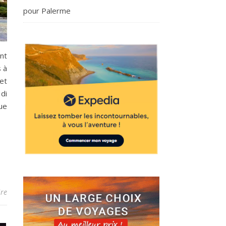
pour Palerme
ent
s à
 et
di
que
re