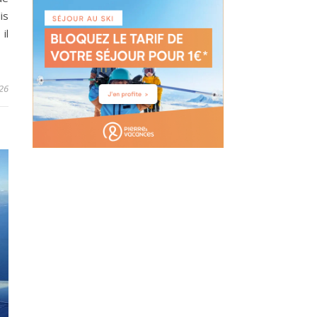
is
il
26