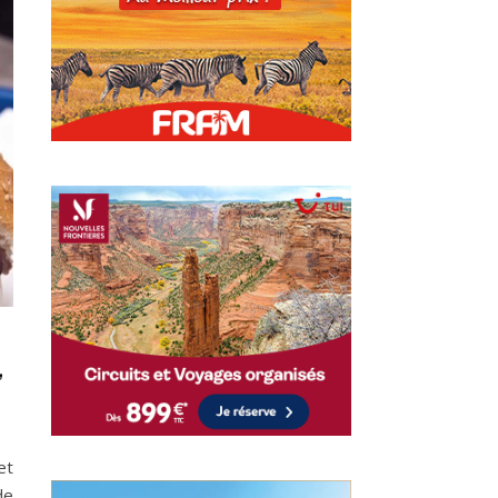
,
et
de