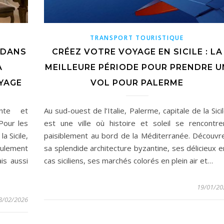
TRANSPORT TOURISTIQUE
 DANS
CRÉEZ VOTRE VOYAGE EN SICILE : LA
A
MEILLEURE PÉRIODE POUR PRENDRE U
YAGE
VOL POUR PALERME
nte et
Au sud-ouest de l’Italie, Palerme, capitale de la Sicil
Pour les
est une ville où histoire et soleil se rencontre
a Sicile,
paisiblement au bord de la Méditerranée. Découvr
eulement
sa splendide architecture byzantine, ses délicieux e
is aussi
cas siciliens, ses marchés colorés en plein air et…
19/01/20
8/02/2026