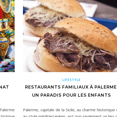
LIFESTYLE
ANAT
RESTAURANTS FAMILIAUX À PALERME
UN PARADIS POUR LES ENFANTS
 Palerme
Palerme, capitale de la Sicile, au charme historique 
tistique
au style méditerranéen, est non seulement un lieu 