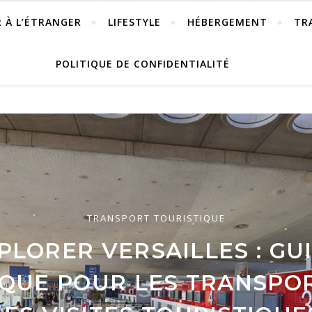
R À L’ÉTRANGER
LIFESTYLE
HÉBERGEMENT
TR
POLITIQUE DE CONFIDENTIALITÉ
TRANSPORT TOURISTIQUE
HÉBERGEMENT
PLORER VERSAILLES : GU
TRANSPORT TOURISTIQUE
TOP 10 DES HÔTELS PAS
IR LE BON MODE DE TRA
IQUE POUR LES TRANSPOR
POUR DORMIR À NEW YOR