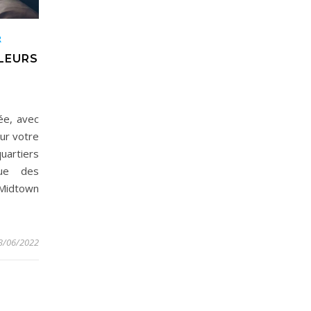
R
LLEURS
ée, avec
ur votre
uartiers
que des
 Midtown
3/06/2022