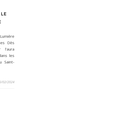
 LE
E
 Lumière
ques Dès
 l’aura
dans les
u Saint-
6/02/2024