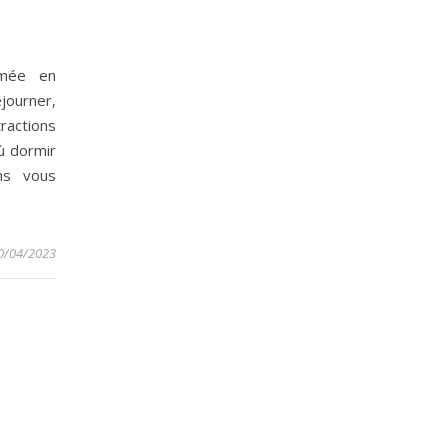
imée en
journer,
ractions
ù dormir
ns vous
0/04/2023