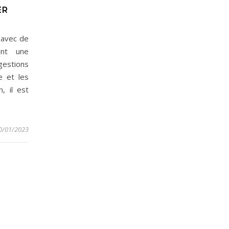
ER
 avec de
ent une
estions
e et les
, il est
0/01/2023