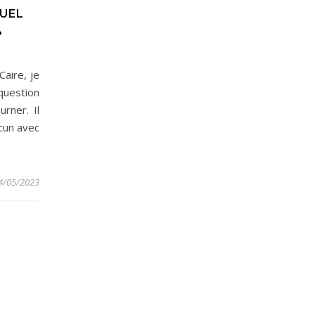
QUEL
?
Caire, je
uestion
urner. Il
cun avec
4/05/2023