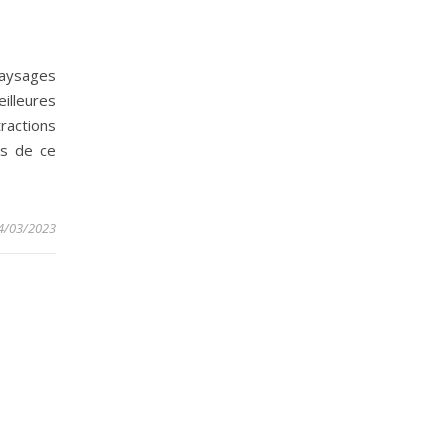
paysages
eilleures
ractions
es de ce
4/03/2023