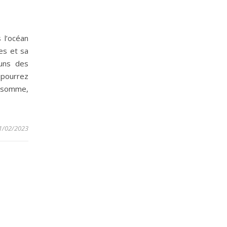
 l’océan
es et sa
-uns des
pourrez
n somme,
1/02/2023