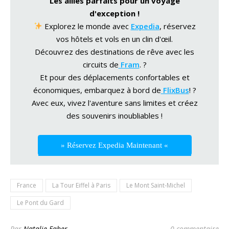
Les alliés parfaits pour un voyage
d'exception !
Explorez le monde avec
Expedia
, réservez
vos hôtels et vols en un clin d'œil.
Découvrez des destinations de rêve avec les
circuits de
Fram
. ?
Et pour des déplacements confortables et
économiques, embarquez à bord de
FlixBus
! ?
Avec eux, vivez l'aventure sans limites et créez
des souvenirs inoubliables !
» Réservez Expedia Maintenant «
France
La Tour Eiffel à Paris
Le Mont Saint-Michel
Le Pont du Gard
Par
Natalie Faber
0 commentaire