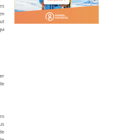
es
en
eut
ui
ier
de
es
us
de
de