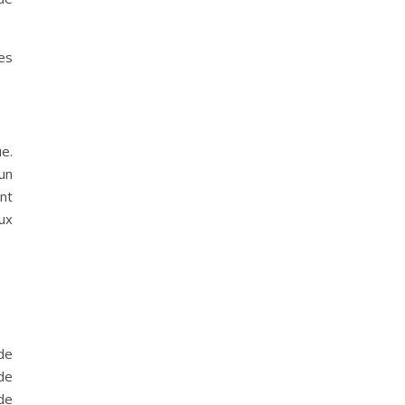
es
e.
cun
nt
ux
de
de
 de