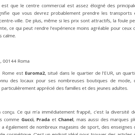
r est que le centre commercial est assez éloigné des principal
ignifie que vous devrez probablement prendre les transports 
ntre-ville. De plus, même si les prix sont attractifs, la foule p
te, ce qui peut rendre l’expérience moins agréable pour ceux q
s calme.
71, 00144 Roma
 à Rome est
Euroma2
, situé dans le quartier de l’EUR, un quart
 connu des locaux pour ses nombreuses boutiques de mode, 
t particulièrement apprécié des familles et des jeunes adultes.
 conçu. Ce qui m’a immédiatement frappé, c’est la diversité d
ues comme
Gucci
,
Prada
et
Chanel
, mais aussi des marques pl
l y a également de nombreux magasins de sport, des enseignes 
de cosmétique. C’est un endroit idéal pour trouver des articles 