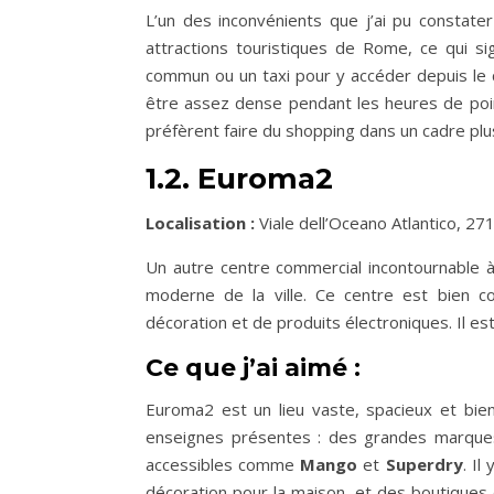
L’un des inconvénients que j’ai pu constate
attractions touristiques de Rome, ce qui s
commun ou un taxi pour y accéder depuis le ce
être assez dense pendant les heures de poin
préfèrent faire du shopping dans un cadre plu
1.2. Euroma2
Localisation :
Viale dell’Oceano Atlantico, 2
Un autre centre commercial incontournable
moderne de la ville. Ce centre est bien
décoration et de produits électroniques. Il es
Ce que j’ai aimé :
Euroma2 est un lieu vaste, spacieux et bien
enseignes présentes : des grandes marq
accessibles comme
Mango
et
Superdry
. I
décoration pour la maison, et des boutiques 