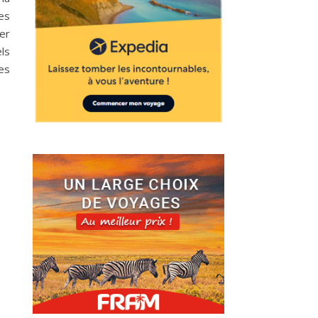
es
er
ls
es