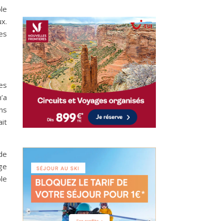
le
x.
es
es
’a
ns
ait
de
ge
ble