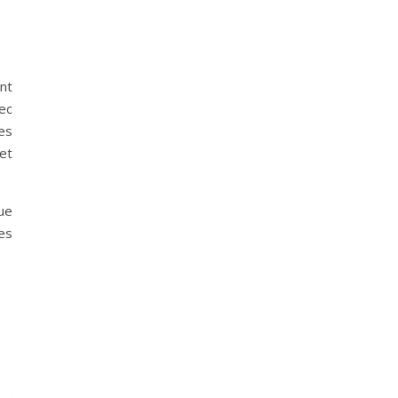
nt
vec
es
et
ue
les