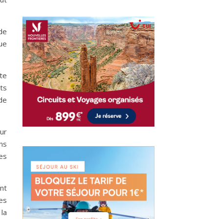
de
ue
nte
ts
de
ur
ns
es
ant
es
 la