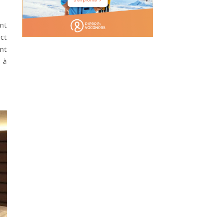
nt
ect
nt
 à