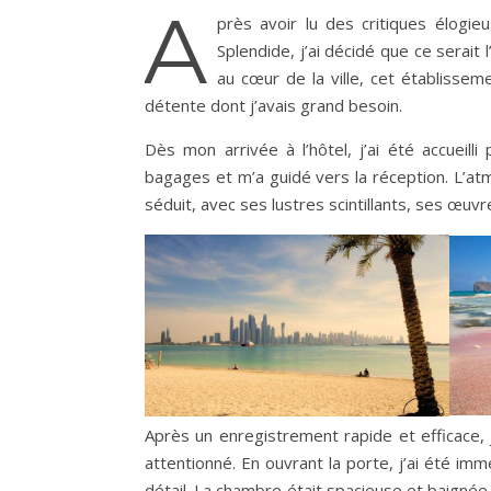
A
près avoir lu des critiques élogi
Splendide, j’ai décidé que ce serait
au cœur de la ville, cet établisse
détente dont j’avais grand besoin.
Dès mon arrivée à l’hôtel, j’ai été accueil
bagages et m’a guidé vers la réception. L’a
séduit, avec ses lustres scintillants, ses œuv
Après un enregistrement rapide et efficace,
attentionné. En ouvrant la porte, j’ai été im
détail. La chambre était spacieuse et baignée