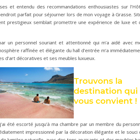
euses et entendu des recommandations enthousiastes sur l’Hôt
 l’endroit parfait pour séjourner lors de mon voyage à Grasse. Si
ment prestigieux semblait promettre une expérience de luxe et 
li par un personnel souriant et attentionné qui m’a aidé avec m
tmosphère raffinée et élégante du hall d’entrée m’a immédiateme
res d’art décoratives et ses meubles luxueux.
Trouvons la
destination qui
vous convient !
 j’ai été escorté jusqu’à ma chambre par un membre du personn
médiatement impressionné par la décoration élégante et le souci 
 de lumière naturelle, avec des tons apaisants et des meubles ha