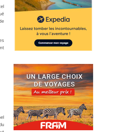
el
tué
de
es
nt
el
du
ut