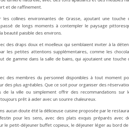
rt et de raffinement.
 les collines environnantes de Grasse, ajoutant une touche 
J’ai passé de longs moments à contempler le paysage pittoresq
a beauté paisible des environs.
 avec des draps doux et moelleux qui semblaient inviter à la déte
par les petites attentions supplémentaires, comme les chocola
haut de gamme dans la salle de bains, qui ajoutaient une touche 
avec des membres du personnel disponibles à tout moment po
r des plus agréables. Que ce soit pour organiser des réservatio
s de la ville ou simplement offrir des recommandations sur l
t toujours prêt à aider avec un sourire chaleureux.
ans aucun doute été la délicieuse cuisine proposée par le restaur
e festin pour les sens, avec des plats exquis préparés avec d
ur le petit-déjeuner buffet copieux, le déjeuner léger au bord de