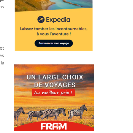
ns
et
es
 la