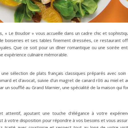
, « Le Boudoir » vous accueille dans un cadre chic et sophistiqu
de boiseries et ses tables finement dressées, ce restaurant off
ales. Que ce soit pour un dîner romantique ou une soirée ent
une expérience culinaire mémorable.
ne sélection de plats français classiques préparés avec soin 
ard et d’avocat, suivie d’un magret de canard rôti au miel et a
ar un soufflé au Grand Marnier, une spécialité de la maison qui f
t attentif, ajoutant une touche d’élégance à votre expérien
t à votre disposition pour répondre à vos besoins et vous assur
 traité avec courtoisie et respect tout au long de votre visit