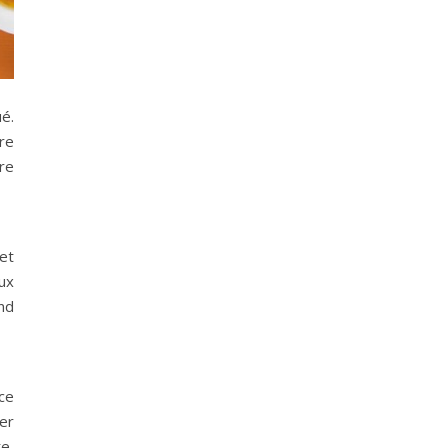
é.
re
re
et
ux
ond
ce
er
e,