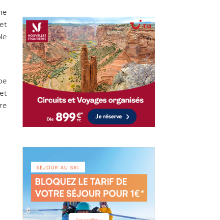
he
et
ble
pe
et
re