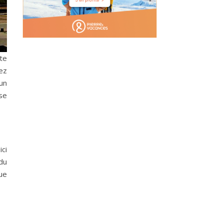
te
ez
 un
se
ici
du
ue