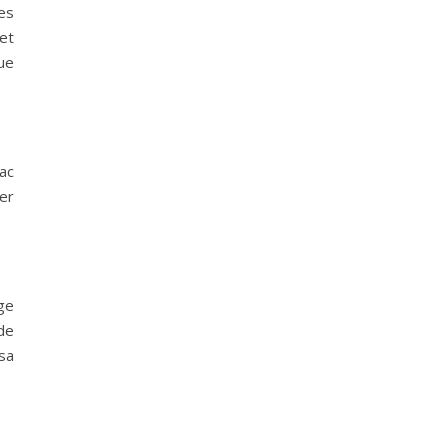
es
et
ue
lac
er
ge
 de
sa