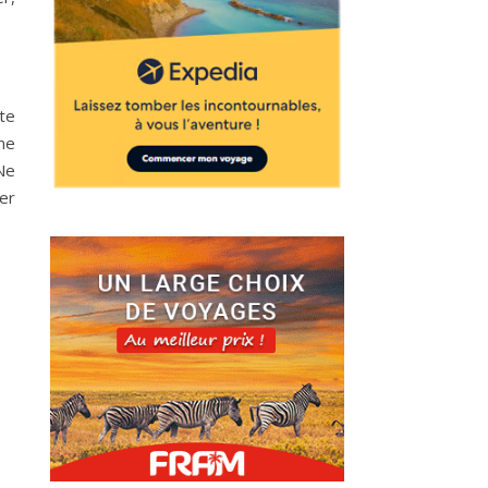
tte
une
Ne
rer