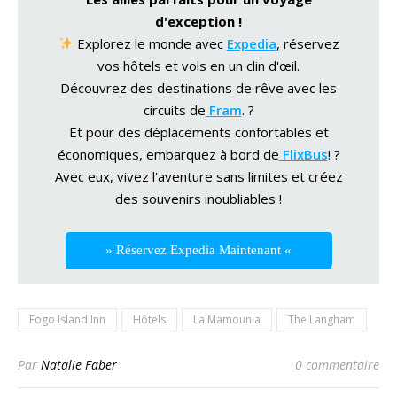
d'exception !
Explorez le monde avec
Expedia
, réservez
vos hôtels et vols en un clin d'œil.
Découvrez des destinations de rêve avec les
circuits de
Fram
. ?
Et pour des déplacements confortables et
économiques, embarquez à bord de
FlixBus
! ?
Avec eux, vivez l'aventure sans limites et créez
des souvenirs inoubliables !
» Réservez Expedia Maintenant «
Fogo Island Inn
Hôtels
La Mamounia
The Langham
Par
Natalie Faber
0 commentaire