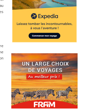
eau
res
ire
ne
on