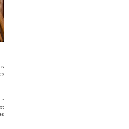
ns
es
Le
 et
es