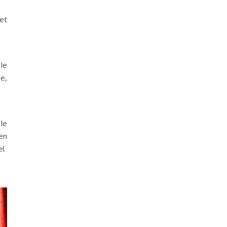
et
le
e,
 le
en
l.