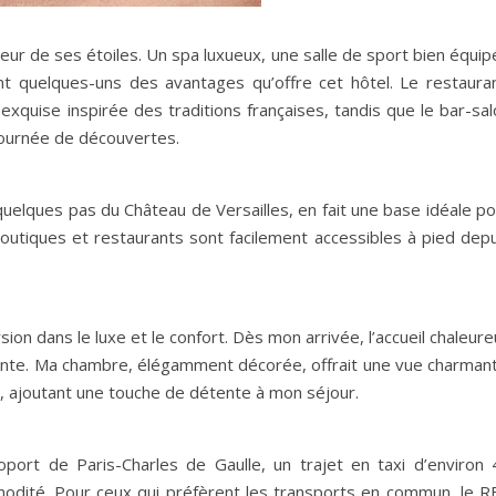
teur de ses étoiles. Un spa luxueux, une salle de sport bien équi
t quelques-uns des avantages qu’offre cet hôtel. Le restauran
 exquise inspirée des traditions françaises, tandis que le bar-sa
journée de découvertes.
quelques pas du Château de Versailles, en fait une base idéale p
, boutiques et restaurants sont facilement accessibles à pied dep
ion dans le luxe et le confort. Dès mon arrivée, l’accueil chaleur
ante. Ma chambre, élégamment décorée, offrait une vue charmant
pa, ajoutant une touche de détente à mon séjour.
roport de Paris-Charles de Gaulle, un trajet en taxi d’environ 
dité. Pour ceux qui préfèrent les transports en commun, le R