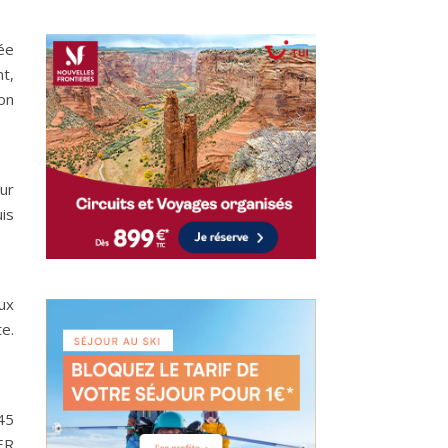
pée
t,
lon
our
uis
eux
e.
45
ER