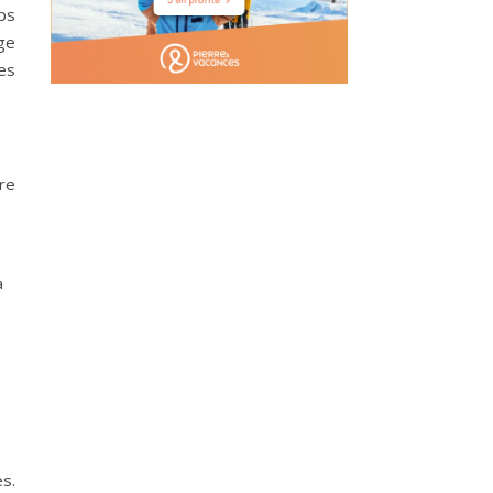
ps
ge
les
re
à
s.