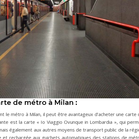
te de métro à Milan :
ent le métro à Milan, il peut être avantageux d’acheter une carte
rante est la carte « Io Viaggio Ovunque in Lombardia », qui perm
mais également aux autres moyens de transport public de la régi
e et rechargée aux guichets automatiques des stations de métr