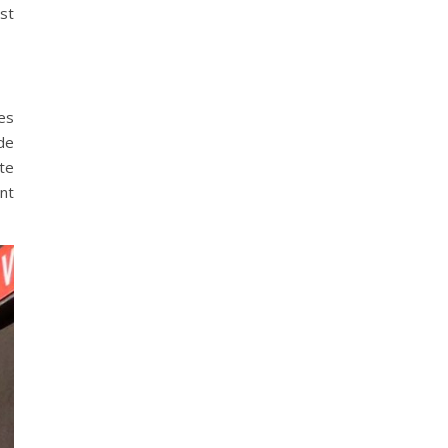
est
es
de
te
nt