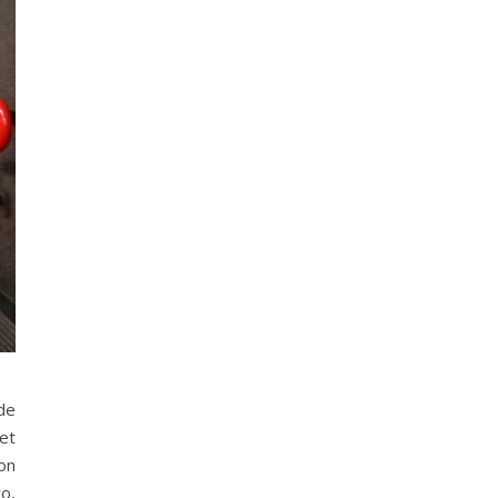
 de
et
on
o,