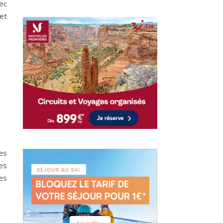
ec
et
es
Les
es