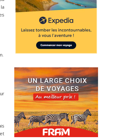
 la
ces
n.
our
is
et