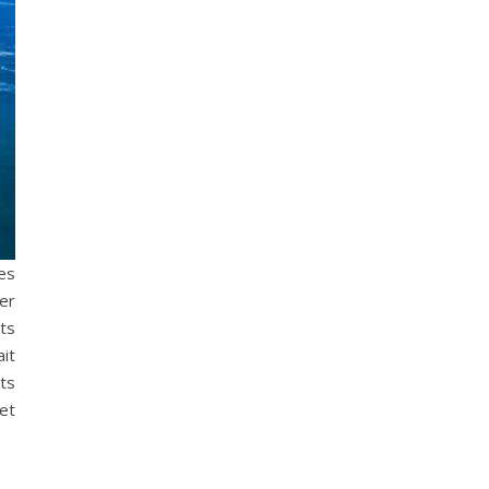
es
mer
nts
it
ts
et