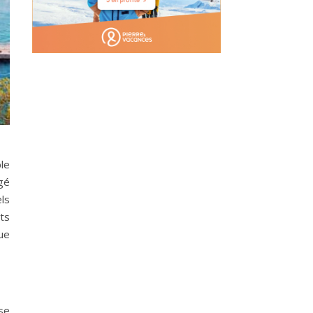
ble
ngé
els
nts
ue
se