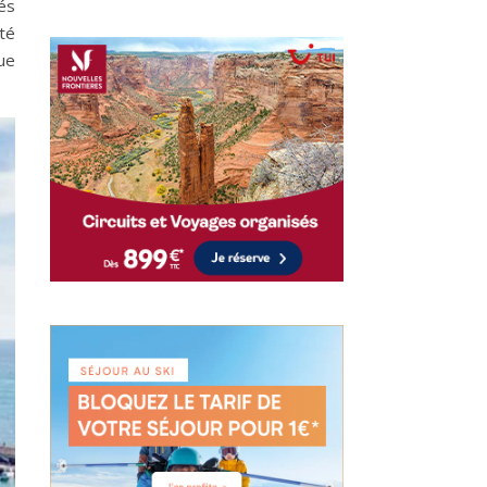
és
té
ue