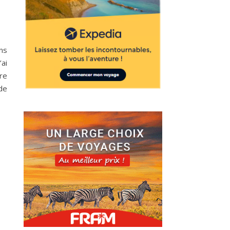
ons
ai
re
 de