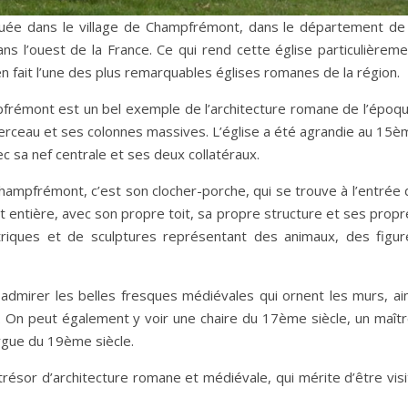
tuée dans le village de Champfrémont, dans le département de 
ns l’ouest de la France. Ce qui rend cette église particulièreme
en fait l’une des plus remarquables églises romanes de la région.
pfrémont est un bel exemple de l’architecture romane de l’époqu
berceau et ses colonnes massives. L’église a été agrandie au 15è
vec sa nef centrale et ses deux collatéraux.
 Champfrémont, c’est son clocher-porche, qui se trouve à l’entrée
art entière, avec son propre toit, sa propre structure et ses prop
triques et de sculptures représentant des animaux, des figur
nt admirer les belles fresques médiévales qui ornent les murs, ai
ce. On peut également y voir une chaire du 17ème siècle, un maît
rgue du 19ème siècle.
ésor d’architecture romane et médiévale, qui mérite d’être visi