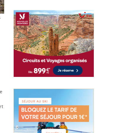
s
de
rt