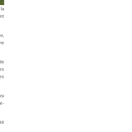
la
nt
e,
me
 de
res
es
nsi
re-
té